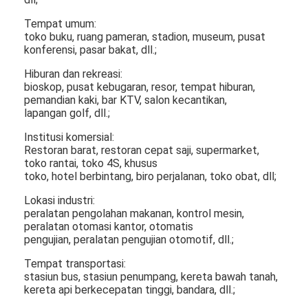
Tentang kami
Tempat umum:
toko buku, ruang pameran, stadion, museum, pusat
Tur Pabrik
konferensi, pasar bakat, dll.;
Hiburan dan rekreasi:
Kontrol kualitas
bioskop, pusat kebugaran, resor, tempat hiburan,
pemandian kaki, bar KTV, salon kecantikan,
Hubungi kami
lapangan golf, dll.;
Berita
Institusi komersial:
Restoran barat, restoran cepat saji, supermarket,
toko rantai, toko 4S, khusus
ngobrol sekarang
toko, hotel berbintang, biro perjalanan, toko obat, dll;
Lokasi industri:
peralatan pengolahan makanan, kontrol mesin,
Layar LCD Jendela
peralatan otomasi kantor, otomatis
pengujian, peralatan pengujian otomotif, dll.;
layar lcd dua sisi
Tempat transportasi:
stasiun bus, stasiun penumpang, kereta bawah tanah,
Layar LCD luar ruangan
kereta api berkecepatan tinggi, bandara, dll.;