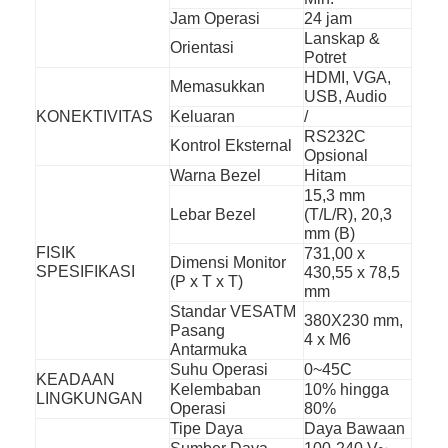
Poster Digital Luar Ruang
Jam Operasi
24 jam
Lanskap &
Orientasi
Membentang Panel LCD
Potret
HDMI, VGA,
Memasukkan
USB, Audio
KONEKTIVITAS
Keluaran
/
RS232C
Kontrol Eksternal
Opsional
Warna Bezel
Hitam
15,3 mm
Lebar Bezel
(T/L/R), 20,3
mm (B)
FISIK
731,00 x
Dimensi Monitor
SPESIFIKASI
430,55 x 78,5
(P x T x T)
mm
Standar VESATM
380X230 mm,
Pasang
4 x M6
Antarmuka
Suhu Operasi
0~45C
KEADAAN
Kelembaban
10% hingga
LINGKUNGAN
Operasi
80%
Tipe Daya
Daya Bawaan