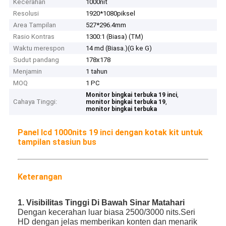
Kecerahan
1000nit
Resolusi
1920*1080piksel
Area Tampilan
527*296.4mm
Rasio Kontras
1300:1 (Biasa) (TM)
Waktu merespon
14 md (Biasa.)(G ke G)
Sudut pandang
178x178
Menjamin
1 tahun
MOQ
1 PC
,
Monitor bingkai terbuka 19 inci
Cahaya Tinggi:
,
monitor bingkai terbuka 19
monitor bingkai terbuka
Panel lcd 1000nits 19 inci dengan kotak kit untuk
tampilan stasiun bus
Keterangan
1. Visibilitas Tinggi Di Bawah Sinar Matahari
Dengan kecerahan luar biasa 2500/3000 nits.Seri
HD dengan jelas memberikan konten dan menarik