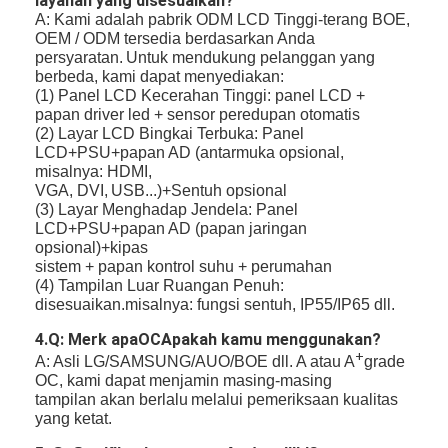
layanan yang disesuaikan?
A: Kami adalah pabrik ODM LCD Tinggi-terang BOE,
OEM / ODM tersedia berdasarkan Anda
persyaratan.
Untuk mendukung pelanggan yang
berbeda, kami dapat menyediakan:
(1) Panel LCD Kecerahan Tinggi: panel LCD +
papan driver led + sensor peredupan otomatis
(2) Layar LCD Bingkai Terbuka: Panel
LCD+PSU+papan AD (antarmuka opsional,
misalnya: HDMI,
VGA, DVI,
USB...)+Sentuh opsional
(3) Layar Menghadap Jendela: Panel
LCD+PSU+papan AD (papan jaringan
opsional)+kipas
sistem + papan kontrol suhu + perumahan
(4) Tampilan Luar Ruangan Penuh:
disesuaikan.misalnya: fungsi sentuh, IP55/IP65 dll.
4.Q: Merk apa
OC
Apakah kamu menggunakan?
+
A: Asli LG/SAMSUNG/AUO/BOE dll. A atau A
grade
OC, kami dapat menjamin masing-masing
tampilan akan berlalu
melalui pemeriksaan kualitas
yang ketat.