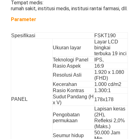
Tempat medis:
Drive Luar Ruangan Melalui Papan Menu
rumah sakit, institusi medis, institusi rantai farmasi, dll.
panel lcd kecil
Parameter
Panel LCD yang Dapat Dibaca Sinar Matahari
Spesifikasi
FSKT190
Layar LCD
LCD TNI tinggi
Ukuran layar
bingkai
terbuka 19 inci
Panel LCD Bingkai Terbuka
Teknologi Panel
IPS,
Rasio Aspek
16:9
1.920 x 1.080
LCD Terikat Secara Optik
Resolusi Asli
(FHD)
Kecerahan
1.000 cd/m2
Monitor LCD Bingkai Terbuka
Rasio Kontras
1.300:1
Sudut Pandang (H
PANEL
178x178
Papan Menu Digital Dalam Ruangan
x V)
Lapisan keras
papan tanda digital dalam ruangan
Pengobatan
(2H),
permukaan
Refleksi 2,0%
(Maks.)
Tanda Digital Tahan Air
50.000 Jam
Seumur hidup
Min.