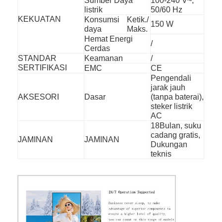
Sumber Daya
100-240 V~,
listrik
50/60 Hz
KEKUATAN
Konsumsi
Ketik./
150 W
daya
Maks.
Hemat Energi
/
Cerdas
STANDAR
Keamanan
/
SERTIFIKASI
EMC
CE
Pengendali
jarak jauh
AKSESORI
Dasar
(tanpa baterai),
steker listrik
AC
18Bulan, suku
cadang gratis,
JAMINAN
JAMINAN
Dukungan
teknis