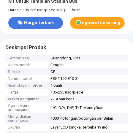
Kit Untuk Tampilan Stasiun Bus
Harga：135-235 usd/piece
MOQ：1 buah
Harga terbaik
ngobrol sekarang
Deskripsi Produk
Tempat asal
Guangdong, Cina
Nama merek
Fengshi
Sertifikasi
CE
Nomor model
FSKT190-E10-Z
Kuantitas min Order
1 buah
Harga
135-235 usd/piece
Waktu pengiriman
7-14 hari kerja
Syarat-syarat
L/C, D/A, D/P, T/T, MoneyGram
pembayaran
Menyediakan
1000 Potongan/potongan per Bulan
kemampuan
Ukuran
Layar LCD bingkai terbuka 19 inci