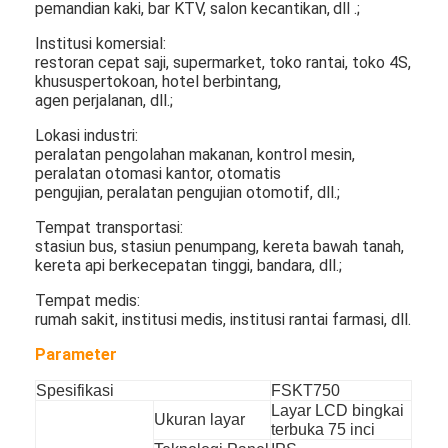
pemandian kaki, bar KTV, salon kecantikan,
dll .;
Drive Luar Ruangan Melalui Papan Menu
Institusi komersial:
panel lcd kecil
restoran cepat saji, supermarket, toko rantai, toko 4S,
khusus
pertokoan, hotel berbintang,
agen perjalanan, dll.;
Panel LCD yang Dapat Dibaca Sinar Matahari
Lokasi industri:
LCD TNI tinggi
peralatan pengolahan makanan, kontrol mesin,
peralatan otomasi kantor, otomatis
Panel LCD Bingkai Terbuka
pengujian, peralatan pengujian otomotif, dll.;
Tempat transportasi:
LCD Terikat Secara Optik
stasiun bus, stasiun penumpang, kereta bawah tanah,
kereta api berkecepatan tinggi, bandara, dll.;
Monitor LCD Bingkai Terbuka
Tempat medis:
rumah sakit, institusi medis, institusi rantai farmasi, dll.
Papan Menu Digital Dalam Ruangan
Parameter
papan tanda digital dalam ruangan
Spesifikasi
FSKT750
Tanda Digital Tahan Air
Layar LCD bingkai
Ukuran layar
terbuka 75 inci