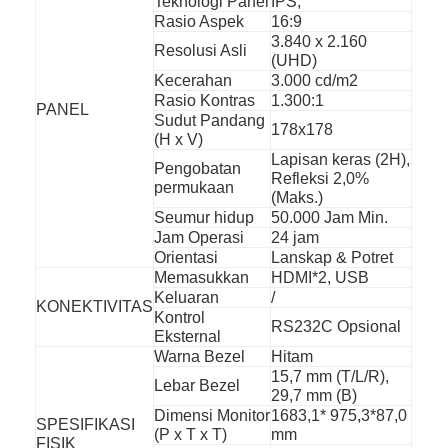
Teknologi Panel
IPS,
Poster Digital Luar Ruang
Rasio Aspek
16:9
3.840 x 2.160
Membentang Panel LCD
Resolusi Asli
(UHD)
Kecerahan
3.000 cd/m2
Rasio Kontras
1.300:1
PANEL
Sudut Pandang
178x178
(H x V)
Lapisan keras (2H),
Pengobatan
Refleksi 2,0%
permukaan
(Maks.)
Seumur hidup
50.000 Jam Min.
Jam Operasi
24 jam
Orientasi
Lanskap & Potret
Memasukkan
HDMI*2, USB
Keluaran
/
KONEKTIVITAS
Kontrol
RS232C Opsional
Eksternal
Warna Bezel
Hitam
15,7 mm (T/L/R),
Lebar Bezel
29,7 mm (B)
Dimensi Monitor
1683,1* 975,3*87,0
SPESIFIKASI
(P x T x T)
mm
FISIK