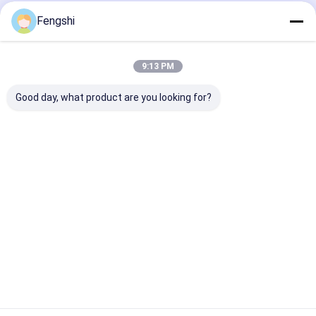
Rekomendasi Produk
Fengshi
9:13 PM
Good day, what product are you looking for?
FHD 3000 Nits Open
15 Inch Open Frame
Disematkan la
Frame Lcd Display
Lcd Panel Kecerahan
sentuh 21,5 In
32 inci
Tinggi 1500 Nits
Industrial Mon
Cahaya Matahari
All In One PC
Dapat Dibaca
Harga terbaik
Harga terbaik
Harga terb
Rumah
Tentang kita
Desktop Site
Peta situs
Kebijakan pribadi
Kualitas
Layar LCD Jendela
Pabrik cina.Copyright © 2026 Shenzhen
XinXiongHui Technology Co., LTD. All Rights Reserved.