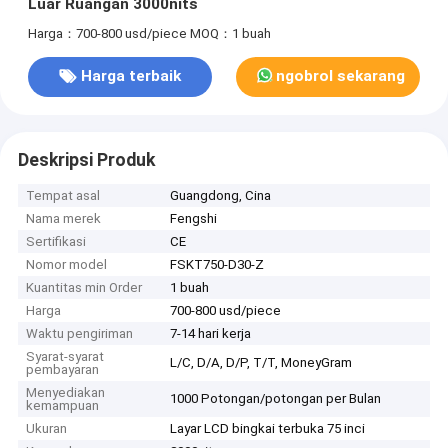
Luar Ruangan 3000nits
Harga：700-800 usd/piece
MOQ：1 buah
Harga terbaik
ngobrol sekarang
Deskripsi Produk
Tempat asal
Guangdong, Cina
Nama merek
Fengshi
Sertifikasi
CE
Nomor model
FSKT750-D30-Z
Kuantitas min Order
1 buah
Harga
700-800 usd/piece
Waktu pengiriman
7-14 hari kerja
Syarat-syarat
L/C, D/A, D/P, T/T, MoneyGram
pembayaran
Menyediakan
1000 Potongan/potongan per Bulan
kemampuan
Ukuran
Layar LCD bingkai terbuka 75 inci