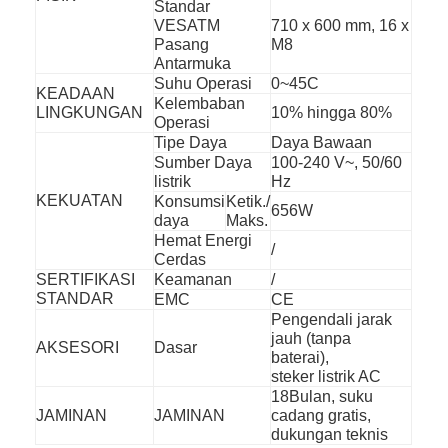
Standar
VESATM
710 x 600 mm, 16 x
Pasang
M8
Antarmuka
Suhu Operasi
0~45C
KEADAAN
Kelembaban
LINGKUNGAN
10% hingga 80%
Operasi
Tipe Daya
Daya Bawaan
Sumber Daya
100-240 V~, 50/60
listrik
Hz
KEKUATAN
Konsumsi
Ketik./
656W
daya
Maks.
Hemat Energi
/
Cerdas
SERTIFIKASI
Keamanan
/
STANDAR
EMC
CE
Pengendali jarak
jauh (tanpa
AKSESORI
Dasar
baterai),
steker listrik AC
18Bulan, suku
JAMINAN
JAMINAN
cadang gratis,
dukungan teknis