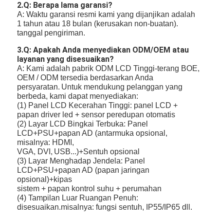
2.Q: Berapa lama garansi?
A: Waktu garansi resmi kami yang dijanjikan adalah
1 tahun atau 18 bulan (kerusakan non-buatan).
tanggal
pengiriman.
3.Q: Apakah Anda menyediakan ODM/OEM atau
layanan yang disesuaikan?
A: Kami adalah pabrik ODM LCD Tinggi-terang BOE,
OEM / ODM tersedia berdasarkan Anda
persyaratan.
Untuk mendukung pelanggan yang
berbeda, kami dapat menyediakan:
(1) Panel LCD Kecerahan Tinggi: panel LCD +
papan driver led + sensor peredupan otomatis
(2) Layar LCD Bingkai Terbuka: Panel
LCD+PSU+papan AD (antarmuka opsional,
misalnya: HDMI,
VGA, DVI,
USB...)+Sentuh opsional
(3) Layar Menghadap Jendela: Panel
LCD+PSU+papan AD (papan jaringan
opsional)+kipas
sistem + papan kontrol suhu + perumahan
(4) Tampilan Luar Ruangan Penuh:
disesuaikan.misalnya: fungsi sentuh, IP55/IP65 dll.