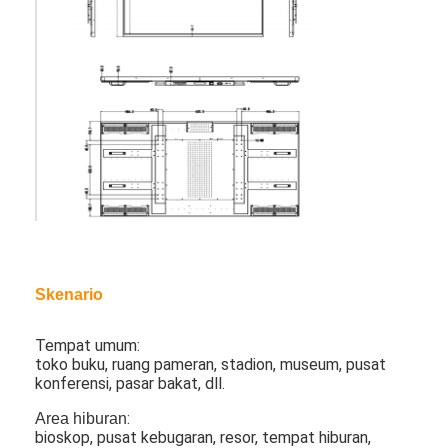
Tentang kami
Tur Pabrik
Kontrol kualitas
Hubungi kami
Berita
ngobrol sekarang
Skenario
Layar LCD Jendela
Tempat umum:
toko buku, ruang pameran, stadion, museum, pusat
layar lcd dua sisi
konferensi, pasar bakat, dll.
Layar LCD luar ruangan
:
Area hiburan
bioskop, pusat kebugaran, resor, tempat hiburan,