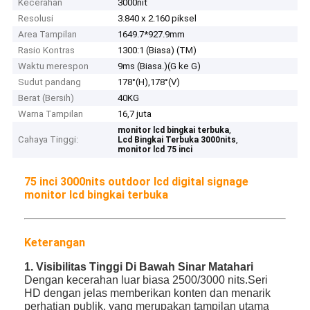
Kecerahan
3000nit
Resolusi
3.840 x 2.160 piksel
Area Tampilan
1649.7*927.9mm
Rasio Kontras
1300:1 (Biasa) (TM)
Waktu merespon
9ms (Biasa.)(G ke G)
Sudut pandang
178°(H),178°(V)
Berat (Bersih)
40KG
Warna Tampilan
16,7 juta
,
monitor lcd bingkai terbuka
Cahaya Tinggi:
,
Lcd Bingkai Terbuka 3000nits
monitor lcd 75 inci
75 inci 3000nits outdoor lcd digital signage
monitor lcd bingkai terbuka
Keterangan
1. Visibilitas Tinggi Di Bawah Sinar Matahari
Dengan kecerahan luar biasa 2500/3000 nits.Seri
HD dengan jelas memberikan konten dan menarik
perhatian publik, yang merupakan tampilan utama