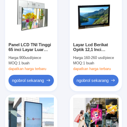
Panel LCD TNI Tinggi
Layar Lcd Berikat
65 inci Layar Luar
Optik 12,1 Inci
Ruangan 2500cd/M2
1000nits Kelas Industri
Harga:
900usd/piece
Harga:
160-260 usd/piece
OC Kustom
MOQ:
1 buah
MOQ:
1 buah
dapatkan harga terbaru
dapatkan harga terbaru
ngobrol sekarang
ngobrol sekarang