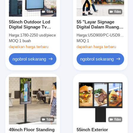
55inch Outdoor Lcd
55 "Layar Signage
Digital Signage Tv
Digital Dalam Ruangan
Untuk Bisnis Tahan
Papan Menu Digital
Harga:
1780-2250 usd/piece
Harga:
USD900/PC-USD980/PC
Cuaca 3000nits
Dalam Ruangan Tanda
MOQ:
1 buah
MOQ:
1
3000nit
dapatkan harga terbaru
dapatkan harga terbaru
ngobrol sekarang
ngobrol sekarang
Rumah
Produk
Video
49inch Floor Standing
55inch Exterior