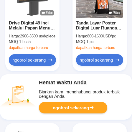
Drive Digital 49 inci
Tanda Layar Poster
Melalui Papan Menu
Digital Luar Ruangan
Untuk Restoran
43 Inci 1500nit IP56
Harga:
2900-3500 usd/piece
Harga:
800-1600USD/pc
3000nits Disambung 3
Bertenaga Baterai
MOQ:
1 buah
MOQ:
1 pc
Layar Luar Ruangan
Papan
dapatkan harga terbaru
dapatkan harga terbaru
ngobrol sekarang
ngobrol sekarang
Hemat Waktu Anda
Biarkan kami menghubungi produk terbaik
dengan Anda.
ngobrol sekarang