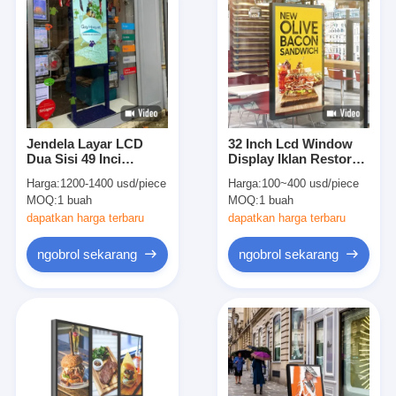
Jendela Layar LCD
32 Inch Lcd Window
Dua Sisi 49 Inci
Display Iklan Restoran
Menampilkan Iklan
Cepat Saji Satu Sisi
Harga:
1200-1400 usd/piece
Harga:
100~400 usd/piece
Monitor Dua Sisi
MOQ:
1 buah
MOQ:
1 buah
dapatkan harga terbaru
dapatkan harga terbaru
ngobrol sekarang
ngobrol sekarang