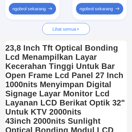
Drive Luar Ruangan Melalui Papan Menu
ngobrol sekarang
ngobrol sekarang
panel lcd kecil
Lihat semua
Panel LCD yang Dapat Dibaca Sinar Matahari
LCD TNI tinggi
23,8 Inch Tft Optical Bonding
Lcd Menampilkan Layar
Panel LCD Bingkai Terbuka
Kecerahan Tinggi Untuk Bar
LCD Terikat Secara Optik
Open Frame Lcd Panel 27 Inch
Monitor LCD Bingkai Terbuka
1000nits Menyimpan Digital
Signage Layar Monitor Lcd
Papan Menu Digital Dalam Ruangan
Layanan LCD Berikat Optik 32"
papan tanda digital dalam ruangan
Untuk KTV 2000nits
43inch 2000nits Sunlight
Tanda Digital Tahan Air
Optical Bonding Modul LCD