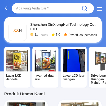
Shenzhen XinXiongHui Technology Co.,
LTD
11
5.0
Diverifikasi pemasok
YEARS
Layar LCD
layar lcd dua
Layar LCD luar
Drive Lua
Jendela
sisi
ruangan
Ruangan
Melalui P
Menu
Produk Utama Kami