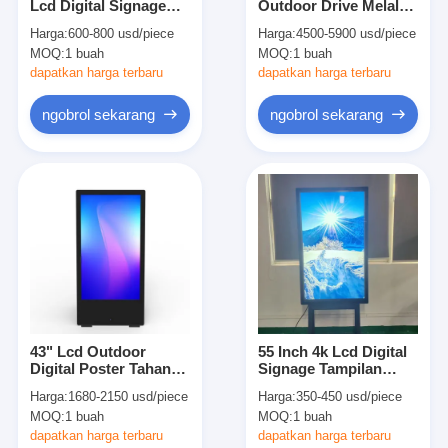
Lcd Digital Signage
Outdoor Drive Melalui
Tentang kami
Tampilan Jendela
Papan Menu Sistem
Harga:
600-800 usd/piece
Harga:
4500-5900 usd/piece
Tampilan Layar Lcd
3000nits Disambung 3
MOQ:
1 buah
MOQ:
1 buah
Advertising Indoor
Layar
Tur Pabrik
dapatkan harga terbaru
dapatkan harga terbaru
Kontrol kualitas
ngobrol sekarang
ngobrol sekarang
Hubungi kami
Berita
ngobrol sekarang
Layar LCD Jendela
43" Lcd Outdoor
55 Inch 4k Lcd Digital
Digital Poster Tahan
Signage Tampilan
layar lcd dua sisi
Air 1500nits IP56
Layar Untuk Salon
Harga:
1680-2150 usd/piece
Harga:
350-450 usd/piece
Kecantikan 2000nits
Layar LCD luar ruangan
MOQ:
1 buah
MOQ:
1 buah
dapatkan harga terbaru
dapatkan harga terbaru