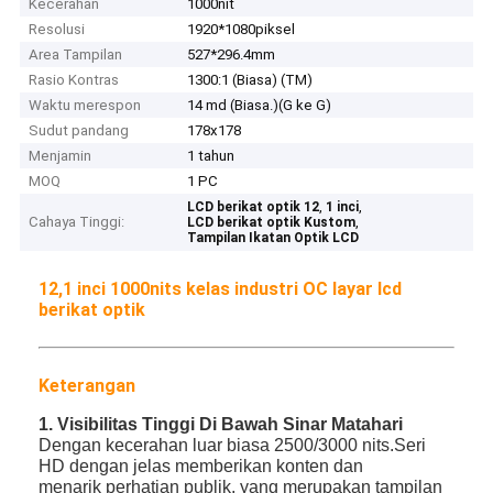
Kecerahan
1000nit
Resolusi
1920*1080piksel
Area Tampilan
527*296.4mm
Rasio Kontras
1300:1 (Biasa) (TM)
Waktu merespon
14 md (Biasa.)(G ke G)
Sudut pandang
178x178
Menjamin
1 tahun
MOQ
1 PC
,
,
LCD berikat optik 12
1 inci
Cahaya Tinggi:
,
LCD berikat optik Kustom
Tampilan Ikatan Optik LCD
12,1 inci 1000nits kelas industri OC layar lcd
berikat optik
Keterangan
1. Visibilitas Tinggi Di Bawah Sinar Matahari
Dengan kecerahan luar biasa 2500/3000 nits.Seri
HD dengan jelas memberikan konten dan
menarik perhatian publik, yang merupakan tampilan