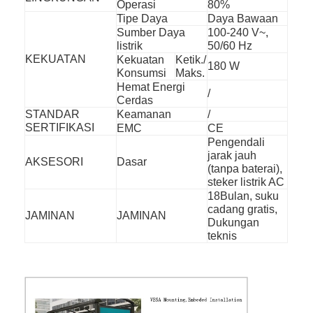
Operasi
80%
Tipe Daya
Daya Bawaan
Sumber Daya
100-240 V~,
listrik
50/60 Hz
KEKUATAN
Kekuatan
Ketik./
180 W
Konsumsi
Maks.
Hemat Energi
/
Cerdas
STANDAR
Keamanan
/
SERTIFIKASI
EMC
CE
Pengendali
jarak jauh
AKSESORI
Dasar
(tanpa baterai),
steker listrik AC
18Bulan, suku
cadang gratis,
JAMINAN
JAMINAN
Dukungan
teknis