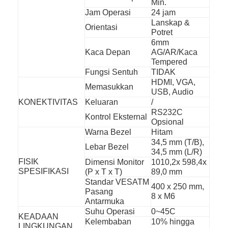
Min.
Poster Digital Luar Ruang
Jam Operasi
24 jam
Lanskap &
Membentang Panel LCD
Orientasi
Potret
6mm
Kaca Depan
AG/AR/Kaca
Tempered
Fungsi Sentuh
TIDAK
HDMI, VGA,
Memasukkan
USB, Audio
KONEKTIVITAS
Keluaran
/
RS232C
Kontrol Eksternal
Opsional
Warna Bezel
Hitam
34,5 mm (T/B),
Lebar Bezel
34,5 mm (L/R)
FISIK
Dimensi Monitor
1010,2x 598,4x
SPESIFIKASI
(P x T x T)
89,0 mm
Standar VESATM
400 x 250 mm,
Pasang
8 x M6
Antarmuka
Suhu Operasi
0~45C
KEADAAN
Kelembaban
10% hingga
LINGKUNGAN