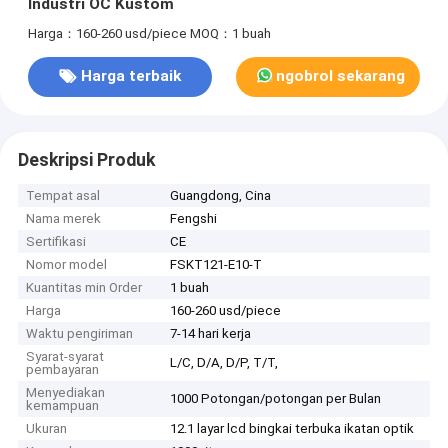
Industri OC Kustom
Harga：160-260 usd/piece
MOQ：1 buah
Harga terbaik
ngobrol sekarang
Deskripsi Produk
Tempat asal
Guangdong, Cina
Nama merek
Fengshi
Sertifikasi
CE
Nomor model
FSKT121-E10-T
Kuantitas min Order
1 buah
Harga
160-260 usd/piece
Waktu pengiriman
7-14 hari kerja
Syarat-syarat
L/C, D/A, D/P, T/T,
pembayaran
Menyediakan
1000 Potongan/potongan per Bulan
kemampuan
Ukuran
12.1 layar lcd bingkai terbuka ikatan optik