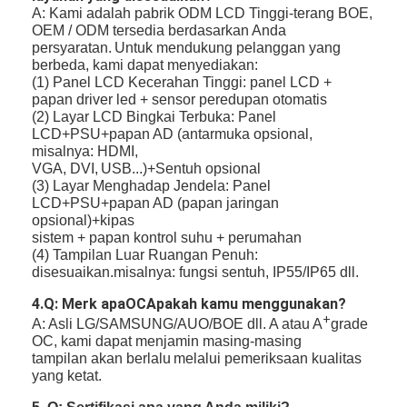
A: Kami adalah pabrik ODM LCD Tinggi-terang BOE,
OEM / ODM tersedia berdasarkan Anda
persyaratan.
Untuk mendukung pelanggan yang
berbeda, kami dapat menyediakan:
(1) Panel LCD Kecerahan Tinggi: panel LCD +
papan driver led + sensor peredupan otomatis
(2) Layar LCD Bingkai Terbuka: Panel
LCD+PSU+papan AD (antarmuka opsional,
misalnya: HDMI,
VGA, DVI,
USB...)+Sentuh opsional
(3) Layar Menghadap Jendela: Panel
LCD+PSU+papan AD (papan jaringan
opsional)+kipas
sistem + papan kontrol suhu + perumahan
(4) Tampilan Luar Ruangan Penuh:
disesuaikan.misalnya: fungsi sentuh, IP55/IP65 dll.
4.Q: Merk apa
OC
Apakah kamu menggunakan?
+
A: Asli LG/SAMSUNG/AUO/BOE dll. A atau A
grade
OC, kami dapat menjamin masing-masing
tampilan akan berlalu
melalui pemeriksaan kualitas
yang ketat.