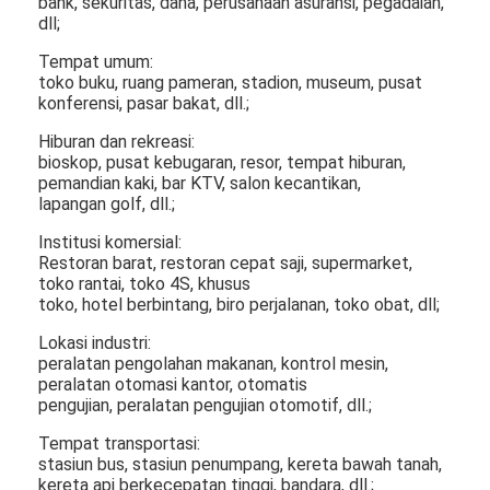
bank, sekuritas, dana, perusahaan asuransi, pegadaian,
Tentang kami
dll;
Tempat umum:
Tur Pabrik
toko buku, ruang pameran, stadion, museum, pusat
konferensi, pasar bakat, dll.;
Kontrol kualitas
Hiburan dan rekreasi:
bioskop, pusat kebugaran, resor, tempat hiburan,
Hubungi kami
pemandian kaki, bar KTV, salon kecantikan,
lapangan golf, dll.;
Berita
Institusi komersial:
Restoran barat, restoran cepat saji, supermarket,
ngobrol sekarang
toko rantai, toko 4S, khusus
toko, hotel berbintang, biro perjalanan, toko obat, dll;
Lokasi industri:
Layar LCD Jendela
peralatan pengolahan makanan, kontrol mesin,
peralatan otomasi kantor, otomatis
pengujian, peralatan pengujian otomotif, dll.;
layar lcd dua sisi
Tempat transportasi:
Layar LCD luar ruangan
stasiun bus, stasiun penumpang, kereta bawah tanah,
kereta api berkecepatan tinggi, bandara, dll.;