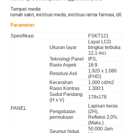
Drive Luar Ruangan Melalui Papan Menu
Tempat medis:
rumah sakit, institusi medis, institusi rantai farmasi, dll.
panel lcd kecil
Parameter
Panel LCD yang Dapat Dibaca Sinar Matahari
Spesifikasi
FSKT121
Layar LCD
LCD TNI tinggi
Ukuran layar
bingkai terbuka
12,1 inci
Panel LCD Bingkai Terbuka
Teknologi Panel
IPS,
Rasio Aspek
16:9
LCD Terikat Secara Optik
1.920 x 1.080
Resolusi Asli
(FHD)
Monitor LCD Bingkai Terbuka
Kecerahan
1.000 cd/m2
Rasio Kontras
1.300:1
Sudut Pandang
Papan Menu Digital Dalam Ruangan
178x178
(H x V)
Lapisan keras
PANEL
papan tanda digital dalam ruangan
Pengobatan
(2H),
permukaan
Refleksi 2,0%
Tanda Digital Tahan Air
(Maks.)
50.000 Jam
Seumur hidup