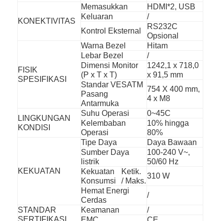
Memasukkan
HDMI*2, USB
Keluaran
/
KONEKTIVITAS
RS232C
Kontrol Eksternal
Opsional
Warna Bezel
Hitam
Lebar Bezel
/
Dimensi Monitor
1242,1 x 718,0
FISIK
(P x T x T)
x 91,5 mm
SPESIFIKASI
Standar VESATM
754 X 400 mm,
Pasang
4 x M8
Antarmuka
Suhu Operasi
0~45C
LINGKUNGAN
Kelembaban
10% hingga
KONDISI
Operasi
80%
Tipe Daya
Daya Bawaan
Sumber Daya
100-240 V~,
listrik
50/60 Hz
KEKUATAN
Kekuatan
Ketik.
310 W
Konsumsi
/ Maks.
Hemat Energi
/
Cerdas
STANDAR
Keamanan
/
SERTIFIKASI
EMC
CE