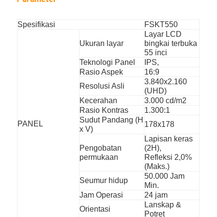
Poster Digital Luar Ruang
Membentang Panel LCD
Spesifikasi
FSKT550
Layar LCD
Ukuran layar
bingkai terbuka
55 inci
Teknologi Panel
IPS,
Rasio Aspek
16:9
3.840x2.160
Resolusi Asli
(UHD)
Kecerahan
3.000 cd/m2
Rasio Kontras
1.300:1
Sudut Pandang (H
PANEL
178x178
x V)
Lapisan keras
Pengobatan
(2H),
permukaan
Refleksi 2,0%
(Maks.)
50.000 Jam
Seumur hidup
Min.
Jam Operasi
24 jam
Lanskap &
Orientasi
Potret