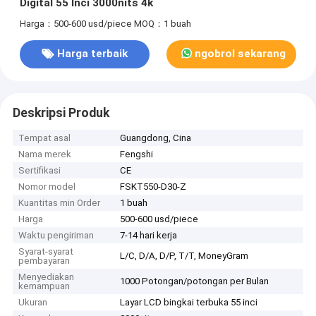
Digital 55 Inci 3000nits 4k
Harga：500-600 usd/piece
MOQ：1 buah
Harga terbaik
ngobrol sekarang
Deskripsi Produk
Tempat asal
Guangdong, Cina
Nama merek
Fengshi
Sertifikasi
CE
Nomor model
FSKT550-D30-Z
Kuantitas min Order
1 buah
Harga
500-600 usd/piece
Waktu pengiriman
7-14 hari kerja
Syarat-syarat
L/C, D/A, D/P, T/T, MoneyGram
pembayaran
Menyediakan
1000 Potongan/potongan per Bulan
kemampuan
Ukuran
Layar LCD bingkai terbuka 55 inci