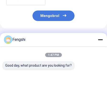
Mengobrol
Rekomendasi Produk
Fengshi
1:47 PM
Good day, what product are you looking for?
FHD 3000 Nits Open
15 Inch Open Frame
Disematkan la
Frame Lcd Display
Lcd Panel Kecerahan
sentuh 21,5 In
32 inci
Tinggi 1500 Nits
Industrial Mon
Cahaya Matahari
All In One PC
Dapat Dibaca
Harga terbaik
Harga terbaik
Harga terb