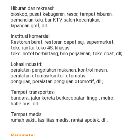
Drive Luar Ruangan Melalui Papan Menu
Hiburan dan rekreasi:
bioskop, pusat kebugaran, resor, tempat hiburan,
panel lcd kecil
pemandian kaki, bar KTV, salon kecantikan,
lapangan golf, dll.;
Panel LCD yang Dapat Dibaca Sinar Matahari
Institusi komersial:
Restoran barat, restoran cepat saji, supermarket,
LCD TNI tinggi
toko rantai, toko 4S, khusus
toko, hotel berbintang, biro perjalanan, toko obat, dll;
Panel LCD Bingkai Terbuka
Lokasi industri:
peralatan pengolahan makanan, kontrol mesin,
LCD Terikat Secara Optik
peralatan otomasi kantor, otomatis
pengujian, peralatan pengujian otomotif, dll.;
Monitor LCD Bingkai Terbuka
Tempat transportasi:
Papan Menu Digital Dalam Ruangan
bandara, jalur kereta berkecepatan tinggi, metro,
halte bus, dll.;
papan tanda digital dalam ruangan
Tempat medis:
rumah sakit, fasilitas medis, rantai apotek, dll.
Tanda Digital Tahan Air
Parameter