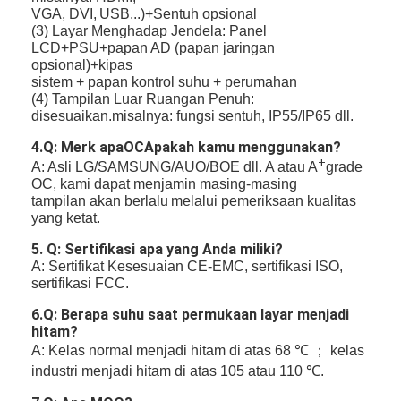
VGA, DVI,
USB...)+Sentuh opsional
(3) Layar Menghadap Jendela: Panel
LCD+PSU+papan AD (papan jaringan
opsional)+kipas
sistem + papan kontrol suhu + perumahan
(4) Tampilan Luar Ruangan Penuh:
disesuaikan.misalnya: fungsi sentuh, IP55/IP65 dll.
4.Q: Merk apa
OC
Apakah kamu menggunakan?
+
A: Asli LG/SAMSUNG/AUO/BOE dll. A atau A
grade
OC, kami dapat menjamin masing-masing
tampilan akan berlalu
melalui pemeriksaan kualitas
yang ketat.
5. Q: Sertifikasi apa yang Anda miliki?
A: Sertifikat Kesesuaian CE-EMC, sertifikasi ISO,
sertifikasi FCC.
6.Q: Berapa suhu saat permukaan layar menjadi
hitam?
A: Kelas normal menjadi hitam di atas 68 ℃ ； kelas
industri menjadi hitam di atas 105 atau 110 ℃.