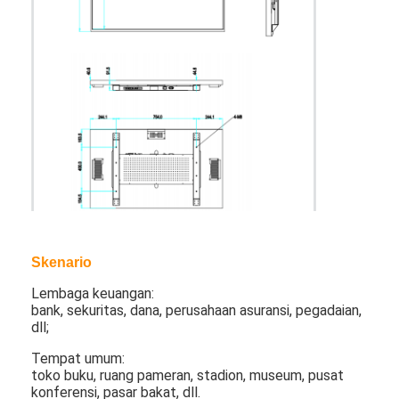
Tentang kami
Tur Pabrik
Kontrol kualitas
Hubungi kami
Berita
ngobrol sekarang
Skenario
Layar LCD Jendela
Lembaga keuangan:
bank, sekuritas, dana, perusahaan asuransi, pegadaian,
dll;
layar lcd dua sisi
Tempat umum:
Layar LCD luar ruangan
toko buku, ruang pameran, stadion, museum, pusat
konferensi, pasar bakat, dll.