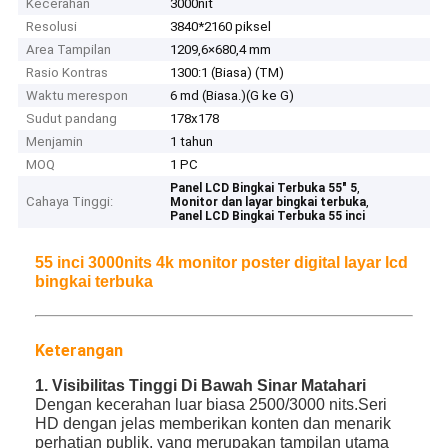
Kecerahan
3000nit
Resolusi
3840*2160 piksel
Area Tampilan
1209,6×680,4 mm
Rasio Kontras
1300:1 (Biasa) (TM)
Waktu merespon
6 md (Biasa.)(G ke G)
Sudut pandang
178x178
Menjamin
1 tahun
MOQ
1 PC
,
Panel LCD Bingkai Terbuka 55" 5
Cahaya Tinggi:
,
Monitor dan layar bingkai terbuka
Panel LCD Bingkai Terbuka 55 inci
55 inci 3000nits 4k monitor poster digital layar lcd
bingkai terbuka
Keterangan
1. Visibilitas Tinggi Di Bawah Sinar Matahari
Dengan kecerahan luar biasa 2500/3000 nits.Seri
HD dengan jelas memberikan konten dan menarik
perhatian publik, yang merupakan tampilan utama