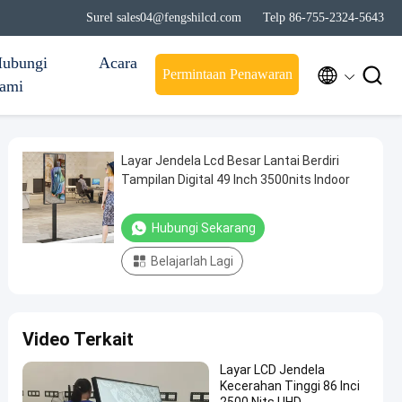
Surel sales04@fengshilcd.com
Telp 86-755-2324-5643
ubungi
Acara


Permintaan Penawaran
ami
Layar Jendela Lcd Besar Lantai Berdiri
Tampilan Digital 49 Inch 3500nits Indoor
Hubungi Sekarang
Belajarlah Lagi
Video Terkait
Layar LCD Jendela
Kecerahan Tinggi 86 Inci