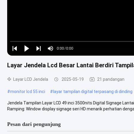
Loaded
:
0%
0:00
/
0:00
Play
Play
Play
Mute
Current
Duration
next
next
Layar Jendela Lcd Besar Lantai Berdiri Tampila
Time
Layar LCD Jendela
2025-05-19
21 pandangan
#
monitor lcd 55 inci
#
layar tampilan digital terpasang di dinding
Jendela Tampilan Layar LCD 49 inci 3500nits Digital Signage Lant
Ramping: Window display signage seri HD menarik perhatian dengan
Pesan dari pengunjung