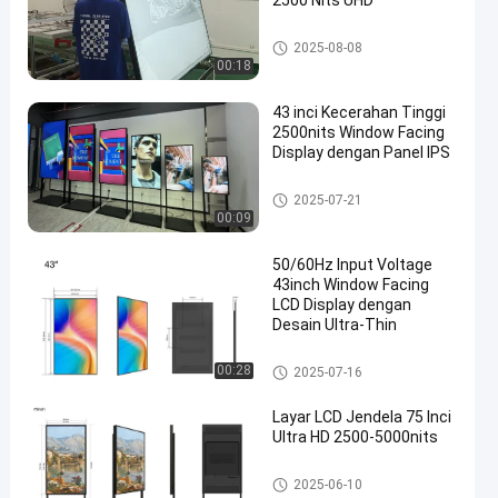
2500 Nits UHD
Layar LCD Jendela
2025-08-08
00:18
43 inci Kecerahan Tinggi
2500nits Window Facing
Display dengan Panel IPS
en
Layar LCD Jendela
2025-07-21
00:09
50/60Hz Input Voltage
43inch Window Facing
LCD Display dengan
Desain Ultra-Thin
Layar LCD Jendela
00:28
2025-07-16
Layar LCD Jendela 75 Inci
Ultra HD 2500-5000nits
Layar LCD Jendela
2025-06-10