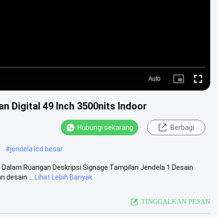
Auto
Picture-
Fullscre
in-
Picture
n Digital 49 Inch 3500nits Indoor
Hubungi sekarang
Berbagi
#
jendela lcd besar
ai Dalam Ruangan Deskripsi Signage Tampilan Jendela 1.Desain
 desain ...
Lihat Lebih Banyak
TINGGALKAN PESAN