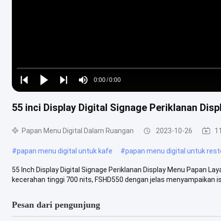
Loaded
:
0%
0:00
/
0:00
Play
Play
Play
Mute
Current
Duration
next
next
55 inci Display Digital Signage Periklanan Di
Time
Papan Menu Digital Dalam Ruangan
2023-10-26
1
#
papan menu digital untuk kafe
#
papan menu digital untuk res
55 Inch Display Digital Signage Periklanan Display Menu Papan Layar 
kecerahan tinggi 700 nits, FSHD550 dengan jelas menyampaikan isi 
Pesan dari pengunjung