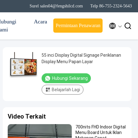
Surel sales04@fengshilcd.com
Telp 86-755-2324-5643
ubungi
Acara


Permintaan Penawaran
ami
55 inci Display Digital Signage Periklanan
Display Menu Papan Layar
Hubungi Sekarang
Belajarlah Lagi
Video Terkait
700nits FHD Indoor Digital
Menu Board Untuk Iklan