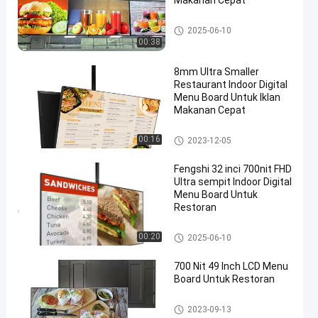
Makanan Cepat
Papan Menu Digital Dalam Ru
2025-06-10
angan
00:38
8mm Ultra Smaller
Restaurant Indoor Digital
Menu Board Untuk Iklan
Makanan Cepat
en
Papan Menu Digital Dalam Ru
00:16
2023-12-05
angan
Fengshi 32 inci 700nit FHD
Ultra sempit Indoor Digital
Menu Board Untuk
Restoran
Papan Menu Digital Dalam Ru
00:20
2025-06-10
angan
700 Nit 49 Inch LCD Menu
Board Untuk Restoran
Papan Menu Digital Dalam Ru
2023-09-13
angan