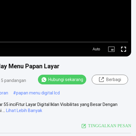
Auto
Picture-
Fullscre
in-
Picture
splay Menu Papan Layar
Hubungi sekarang
Berbagi
15 pandangan
toran
#
papan menu digital lcd
55 inciFitur Layar Digital Iklan ️Visibilitas yang Besar Dengan
...
Lihat Lebih Banyak
TINGGALKAN PESAN