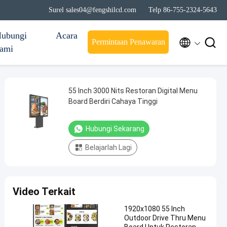
Surel sales04@fengshilcd.com
Telp 86-755-2324-5643
ubungi
Acara


Permintaan Penawaran
ami
55 Inch 3000 Nits Restoran Digital Menu
Board Berdiri Cahaya Tinggi
Hubungi Sekarang
Belajarlah Lagi
Video Terkait
1920x1080 55 Inch
Outdoor Drive Thru Menu