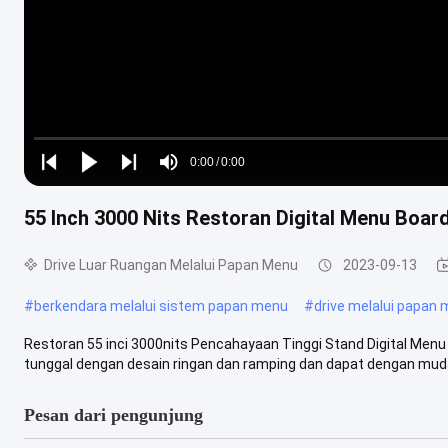
Loaded
:
0%
0:00
/
0:00
Play
Play
Play
Mute
Current
Duration
next
next
55 Inch 3000 Nits Restoran Digital Menu Board
Time
Drive Luar Ruangan Melalui Papan Menu
2023-09-13
#
berkendara melalui sistem papan menu
#
drive melalui papan
Restoran 55 inci 3000nits Pencahayaan Tinggi Stand Digital Menu 
tunggal dengan desain ringan dan ramping dan dapat dengan muda
Pesan dari pengunjung