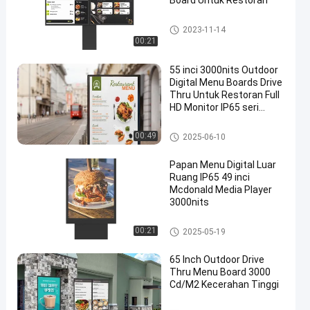
Board Untuk Restoran
Drive Luar Ruangan Melalui Pa
2023-11-14
pan Menu
00:21
55 inci 3000nits Outdoor
Digital Menu Boards Drive
Thru Untuk Restoran Full
HD Monitor IP65 seri
en
bebas perawatan
Drive Luar Ruangan Melalui Pa
00:49
2025-06-10
pan Menu
Papan Menu Digital Luar
Ruang IP65 49 inci
Mcdonald Media Player
3000nits
Drive Luar Ruangan Melalui Pa
00:21
2025-05-19
pan Menu
65 Inch Outdoor Drive
Thru Menu Board 3000
Cd/M2 Kecerahan Tinggi