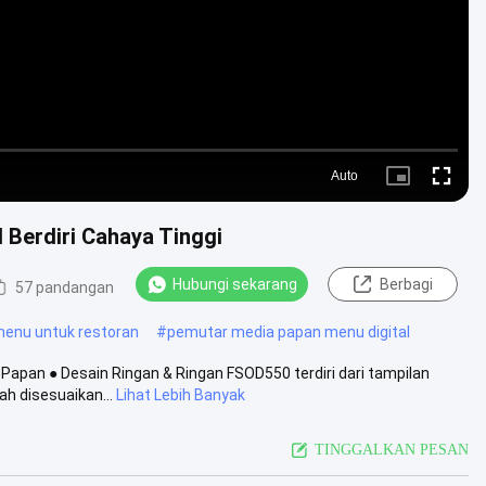
Auto
Picture-
Fullscre
in-
Picture
 Berdiri Cahaya Tinggi
Hubungi sekarang
Berbagi
57 pandangan
 menu untuk restoran
#
pemutar media papan menu digital
Papan ● Desain Ringan & Ringan FSOD550 terdiri dari tampilan
h disesuaikan...
Lihat Lebih Banyak
TINGGALKAN PESAN