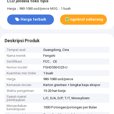
LCD jendela toko tipis
Harga：980-1080 usd/piece
MOQ：1 buah
Harga terbaik
ngobrol sekarang
Deskripsi Produk
Tempat asal
Guangdong, Cina
Nama merek
Fengshi
Sertifikasi
FCC、CE
Nomor model
FSHD550-D25-U
Kuantitas min Order
1 buah
Harga
980-1080 usd/piece
Kemasan rincian
Karton gravitasi + bingkai kayu ekspor
Waktu pengiriman
15-20 hari kerja
Syarat-syarat
L/C, D/A, D/P, T/T, MoneyGram
pembayaran
Menyediakan
1000 Potongan/potongan per Bulan
kemampuan