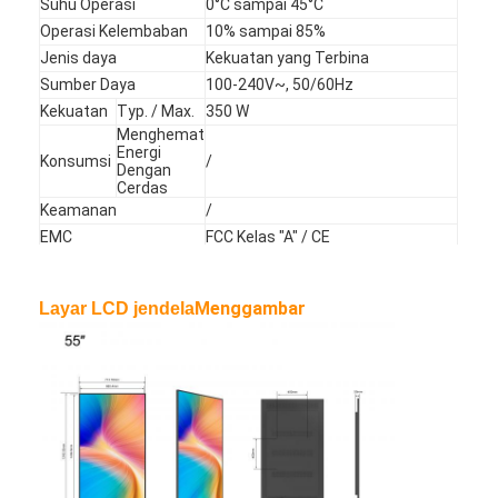
Suhu Operasi
0°C sampai 45°C
Drive Luar Ruangan Melalui Papan Menu
Operasi Kelembaban
10% sampai 85%
Jenis daya
Kekuatan yang Terbina
panel lcd kecil
Sumber Daya
100-240V~, 50/60Hz
Kekuatan
Typ. / Max.
350 W
Panel LCD yang Dapat Dibaca Sinar Matahari
Menghemat
Energi
LCD TNI tinggi
Konsumsi
/
Dengan
Cerdas
Panel LCD Bingkai Terbuka
Keamanan
/
EMC
FCC Kelas "A" / CE
LCD Terikat Secara Optik
Bracket pemasangan:
Opsional
pemasangan dinding, berdiri lantai,
atap gantung
Menggambar
Monitor LCD Bingkai Terbuka
Layar LCD jendela
Remote control (dengan baterai),
Dasar
AC power plug
18 Bulan, suku cadang gratis,
Papan Menu Digital Dalam Ruangan
Dukungan
Dukungan teknis
papan tanda digital dalam ruangan
Tanda Digital Tahan Air