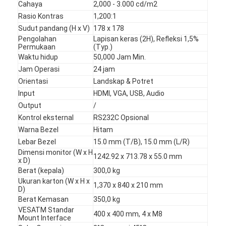
Cahaya
2,000 - 3.000 cd/m2
Tentang kami
Rasio Kontras
1,200:1
Sudut pandang (H x V)
178 x 178
Tur Pabrik
Pengolahan
Lapisan keras (2H), Refleksi 1,5%
Permukaan
(Typ.)
Kontrol kualitas
Waktu hidup
50,000 Jam Min.
Jam Operasi
24 jam
Hubungi kami
Orientasi
Landskap & Potret
Input
HDMI, VGA, USB, Audio
Berita
Output
/
Kontrol eksternal
RS232C Opsional
ngobrol sekarang
Warna Bezel
Hitam
Lebar Bezel
15.0 mm (T/B), 15.0 mm (L/R)
Dimensi monitor (W x H
1242.92 x 713.78 x 55.0 mm
x D)
Layar LCD Jendela
Berat (kepala)
300,0 kg
Ukuran karton (W x H x
1,370 x 840 x 210 mm
layar lcd dua sisi
D)
Berat Kemasan
350,0 kg
Layar LCD luar ruangan
VESATM Standar
400 x 400 mm, 4 x M8
Mount Interface