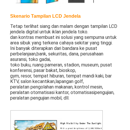
Poster Digital Luar Ruang
Membentang Panel LCD
Skenario Tampilan LCD Jendela
Tetap terlihat siang dan malam dengan tampilan LCD
jendela digital untuk iklan jendela toko.
dan kontras membuat ini solusi yang sempurna untuk
area sibuk yang terkena cahaya sekitar yang tinggi.
Ini banyak diterapkan dari bandara ke pusat
perbelanjaan,
bank, sekuritas, dana, perusahaan
asuransi, toko gadai,
toko buku, ruang pameran, stadion, museum, pusat
konferensi, pasar bakat,
bioskop,
gym, resor, tempat hiburan, tempat mandi kaki, bar
KTV, salon kecantikan,
lapangan golf,
peralatan pengolahan makanan, kontrol mesin,
peralatan otomatisasi kantor, otomatisasi
pengujian,
peralatan pengujian mobil, dll.