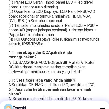
(1) Panel LCD Cerah Tinggi: panel LCD + led driver
board + sensor auto dimming
(2) Open Frame LCD Displays: LCD Panel+PSU+AD
board (opsional antarmuka, misalnya: HDMI, VGA,
DVI, USB...) +Sentuhan opsional
(3) Tampilan menghadap jendela: Panel LCD + PSU +
papan AD (papan jaringan opsional) + sistem kipas +
Papan kontrol suhu+rumah
(4) Full Outdoor Displays: disesuaikan. misalnya: fungsi
sentuh, IP55/IP65 dll.
4T: merek apa dari
OC
Apakah Anda
menggunakan?
+
A: LG/SAMSUNG/AUO/BOE asli dll. A atau A
Kelas
OC, kita dapat menjamin setiap tampilan akan
melewati pemeriksaan kualitas yang ketat.
5.
T: Sertifikasi apa yang Anda miliki?
A:Sertifikat CE-EMC, sertifikasi ISO, sertifikasi FCC.
6T: Apa suhu ketika permukaan layar menjadi
hitam?
A: Kelas normal menjadi hitam di atas 68 °C; kelas
industri menjadi hitam di atas 105 atau 110 °C.
Fengshi