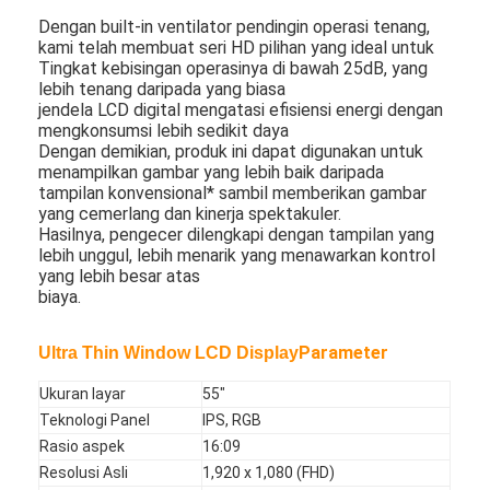
Dengan built-in ventilator pendingin operasi tenang,
kami telah membuat seri HD pilihan yang ideal untuk
Tingkat kebisingan operasinya di bawah 25dB, yang
lebih tenang daripada yang biasa
jendela LCD digital mengatasi efisiensi energi dengan
mengkonsumsi lebih sedikit daya
Dengan demikian, produk ini dapat digunakan untuk
menampilkan gambar yang lebih baik daripada
tampilan konvensional* sambil memberikan gambar
yang cemerlang dan kinerja spektakuler.
Hasilnya, pengecer dilengkapi dengan tampilan yang
lebih unggul, lebih menarik yang menawarkan kontrol
yang lebih besar atas
biaya.
Parameter
Ultra Thin Window LCD Display
Rumah
Ukuran layar
55"
Produk
Teknologi Panel
IPS, RGB
Rasio aspek
16:09
Video
Resolusi Asli
1,920 x 1,080 (FHD)