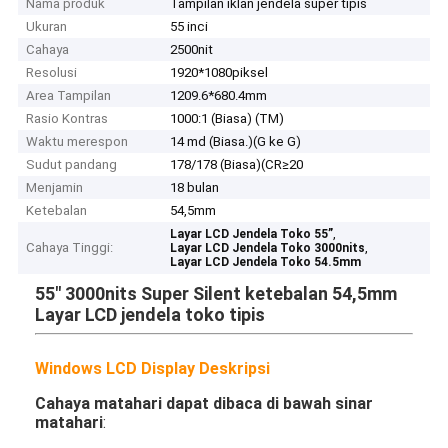
Nama produk
Tampilan iklan jendela super tipis
Ukuran
55 inci
Cahaya
2500nit
Resolusi
1920*1080piksel
Area Tampilan
1209.6*680.4mm
Rasio Kontras
1000:1 (Biasa) (TM)
Waktu merespon
14 md (Biasa.)(G ke G)
Sudut pandang
178/178 (Biasa)(CR≥20
Menjamin
18 bulan
Ketebalan
54,5mm
,
Layar LCD Jendela Toko 55”
Cahaya Tinggi:
,
Layar LCD Jendela Toko 3000nits
Layar LCD Jendela Toko 54.5mm
55" 3000nits Super Silent ketebalan 54,5mm
Layar LCD jendela toko tipis
Windows LCD Display Deskripsi
Cahaya matahari dapat dibaca di bawah sinar
matahari
: