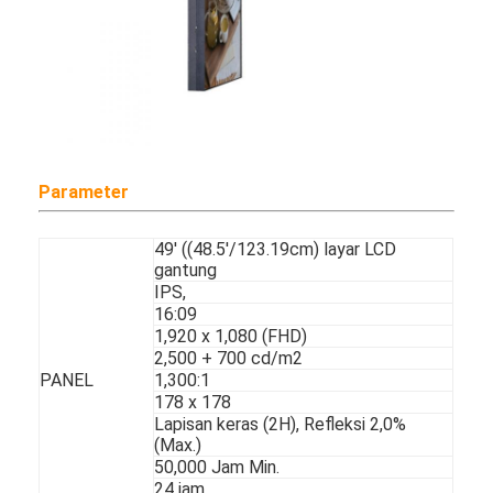
Drive Luar Ruangan Melalui Papan Menu
panel lcd kecil
Panel LCD yang Dapat Dibaca Sinar Matahari
LCD TNI tinggi
Parameter
Panel LCD Bingkai Terbuka
49' ((48.5'/123.19cm) layar LCD
LCD Terikat Secara Optik
gantung
IPS,
Monitor LCD Bingkai Terbuka
16:09
1,920 x 1,080 (FHD)
Papan Menu Digital Dalam Ruangan
2,500 + 700 cd/m2
PANEL
1,300:1
178 x 178
papan tanda digital dalam ruangan
Lapisan keras (2H), Refleksi 2,0%
(Max.)
Tanda Digital Tahan Air
50,000 Jam Min.
24 jam