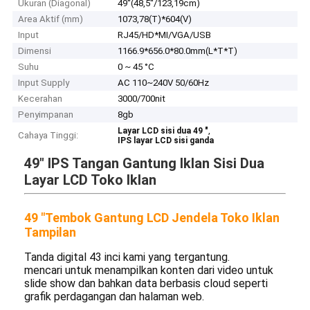
Ukuran (Diagonal)
49''(48,5''/123,19cm)
Area Aktif (mm)
1073,78(T)*604(V)
Input
RJ45/HD*MI/VGA/USB
Dimensi
1166.9*656.0*80.0mm(L*T*T)
Suhu
0 ~ 45 °C
Input Supply
AC 110~240V 50/60Hz
Kecerahan
3000/700nit
Penyimpanan
8gb
,
Layar LCD sisi dua 49 "
Cahaya Tinggi:
IPS layar LCD sisi ganda
49" IPS Tangan Gantung Iklan Sisi Dua
Layar LCD Toko Iklan
49 "Tembok Gantung LCD Jendela Toko Iklan
Tampilan
Tanda digital 43 inci kami yang tergantung.
mencari untuk menampilkan konten dari video untuk
slide show dan bahkan data berbasis cloud seperti
grafik perdagangan dan halaman web.