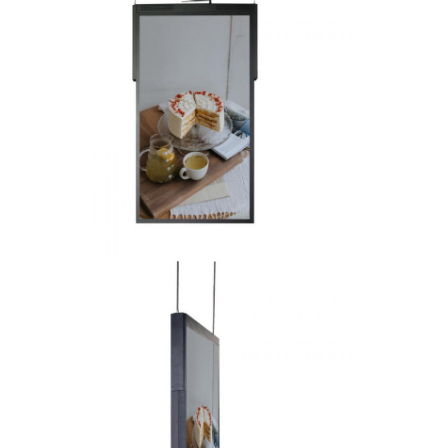
Tentang kami
Tur Pabrik
Kontrol kualitas
Hubungi kami
Berita
ngobrol sekarang
Layar LCD Jendela
layar lcd dua sisi
Layar LCD luar ruangan