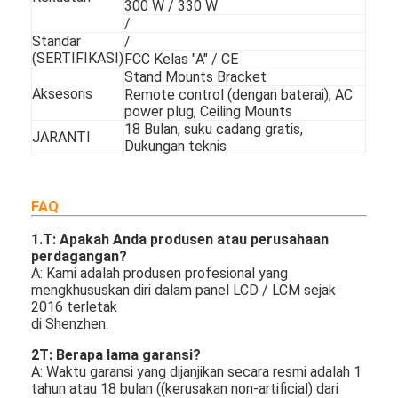
300 W / 330 W
/
Standar
/
(SERTIFIKASI)
FCC Kelas "A" / CE
Stand Mounts Bracket
Aksesoris
Remote control (dengan baterai), AC
power plug, Ceiling Mounts
18 Bulan, suku cadang gratis,
JARANTI
Dukungan teknis
FAQ
1.
T: Apakah Anda produsen atau perusahaan
perdagangan?
A: Kami adalah produsen profesional yang
mengkhususkan diri dalam panel LCD / LCM sejak
2016 terletak
di Shenzhen.
2T: Berapa lama garansi?
A: Waktu garansi yang dijanjikan secara resmi adalah 1
tahun atau 18 bulan ((kerusakan non-artificial) dari