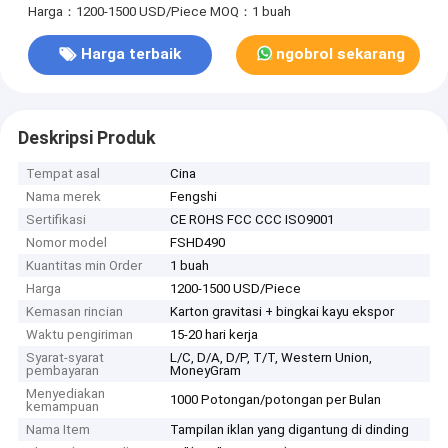
Harga：1200-1500 USD/Piece
MOQ：1 buah
Harga terbaik
ngobrol sekarang
Deskripsi Produk
Tempat asal
Cina
Nama merek
Fengshi
Sertifikasi
CE ROHS FCC CCC ISO9001
Nomor model
FSHD490
Kuantitas min Order
1 buah
Harga
1200-1500 USD/Piece
Kemasan rincian
Karton gravitasi + bingkai kayu ekspor
Waktu pengiriman
15-20 hari kerja
Syarat-syarat
L/C, D/A, D/P, T/T, Western Union,
pembayaran
MoneyGram
Menyediakan
1000 Potongan/potongan per Bulan
kemampuan
Nama Item
Tampilan iklan yang digantung di dinding