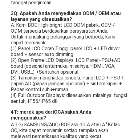
tanggal pengiriman.
3Q: Apakah Anda menyediakan ODM / OEM atau
layanan yang disesuaikan?
A: Kami BOE High-bright LCD ODM pabrik, OEM /
ODM tersedia berdasarkan persyaratan Anda.
Untuk mendukung pelanggan yang berbeda, kami
dapat memasok:
(1) Panel LCD Cerah Tinggi: panel LCD + LED driver
board + sensor auto dimming
(2) Open Frame LCD Displays: LCD Panel+PSU+AD
board (opsional antarmuka, misalnya: HDMI, VGA,
DVI, USB...) +Sentuhan opsional
(3) Tampilan menghadap jendela: Panel LCD + PSU +
papan AD (papan jaringan opsional) + sistem kipas +
Papan kontrol suhu+rumah
(4) Full Outdoor Displays: disesuaikan. misalnya: fungsi
sentuh, IP55/IP65 dll.
4T: merek apa dari
OC
Apakah Anda
menggunakan?
+
A: LG/SAMSUNG/AUO/BOE asli dll. A atau A
Kelas
OC, kita dapat menjamin setiap tampilan akan
melewati pemeriksaan kualitas yang ketat.