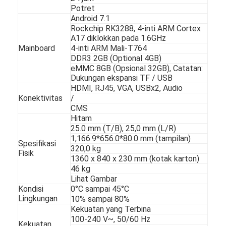
Poster Digital Luar Ruang
Potret
Android 7.1
Membentang Panel LCD
Rockchip RK3288, 4-inti ARM Cortex
A17 diklokkan pada 1.6GHz
Mainboard
4-inti ARM Mali-T764
DDR3 2GB (Optional 4GB)
eMMC 8GB (Opsional 32GB), Catatan:
Dukungan ekspansi TF / USB
HDMI, RJ45, VGA, USBx2, Audio
Konektivitas
/
CMS
Hitam
25.0 mm (T/B), 25,0 mm (L/R)
1,166.9*656.0*80.0 mm (tampilan)
Spesifikasi
320,0 kg
Fisik
1360 x 840 x 230 mm (kotak karton)
46 kg
Lihat Gambar
Kondisi
0°C sampai 45°C
Lingkungan
10% sampai 80%
Kekuatan yang Terbina
100-240 V~, 50/60 Hz
Kekuatan